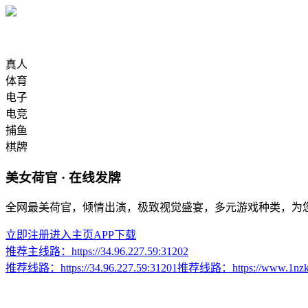
真人
体育
电子
电竞
捕鱼
棋牌
美女荷官 · 在线发牌
全网最美荷官，倾情出演，极致视觉盛宴，多元游戏种类，为
立即注册
进入主页
APP下载
推荐主线路：
https://34.96.227.59:31202
推荐线路：
https://34.96.227.59:31201
推荐线路：
https://www.1nz