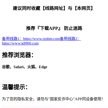
建议同时收藏【线路网址】与【本网页】
推荐『下载APP』 防止迷路
备用线路
1
：
https://www.rznbm.com
备用线路
2
：
https://www.k8900.com
推荐浏览器：
谷歌、Safari、火狐、Edge
温馨提示：
为了您的隐私安全，请勿与"国家反诈中心"APP同设备使用！