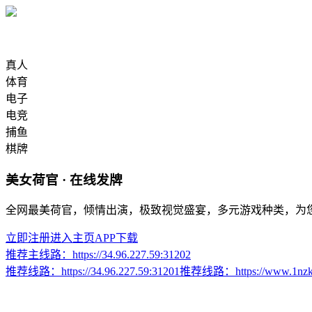
真人
体育
电子
电竞
捕鱼
棋牌
美女荷官 · 在线发牌
全网最美荷官，倾情出演，极致视觉盛宴，多元游戏种类，为
立即注册
进入主页
APP下载
推荐主线路：
https://34.96.227.59:31202
推荐线路：
https://34.96.227.59:31201
推荐线路：
https://www.1nz