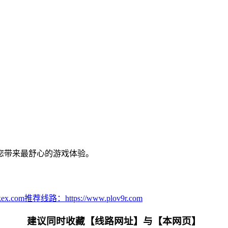
您带来最舒心的游戏体验。
kex.com
推荐线路：
https://www.plov9r.com
建议同时收藏【线路网址】与【本网页】