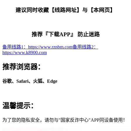
建议同时收藏【线路网址】与【本网页】
推荐『下载APP』 防止迷路
备用线路
1
：
https://www.rznbm.com
备用线路
2
：
https://www.k8900.com
推荐浏览器：
谷歌、Safari、火狐、Edge
温馨提示：
为了您的隐私安全，请勿与"国家反诈中心"APP同设备使用！