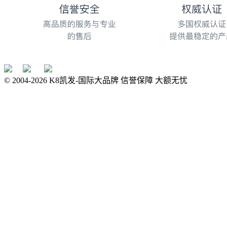
© 2004-
2026
K8凯发-国际大品牌 信誉保障 大额无忧