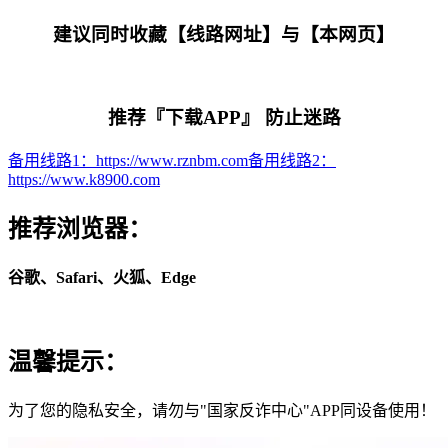
建议同时收藏【线路网址】与【本网页】
推荐『下载APP』 防止迷路
备用线路
1
：
https://www.rznbm.com
备用线路
2
：
https://www.k8900.com
推荐浏览器：
谷歌、Safari、火狐、Edge
温馨提示：
为了您的隐私安全，请勿与"国家反诈中心"APP同设备使用！