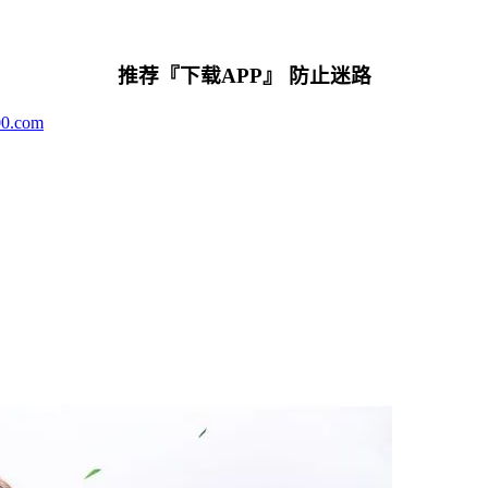
推荐『下载APP』 防止迷路
00.com