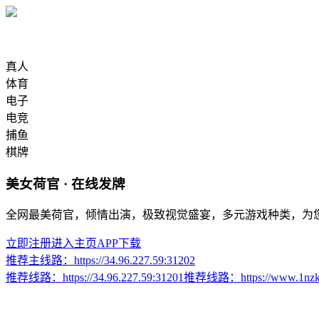
真人
体育
电子
电竞
捕鱼
棋牌
美女荷官 · 在线发牌
全网最美荷官，倾情出演，极致视觉盛宴，多元游戏种类，为
立即注册
进入主页
APP下载
推荐主线路：
https://34.96.227.59:31202
推荐线路：
https://34.96.227.59:31201
推荐线路：
https://www.1nz