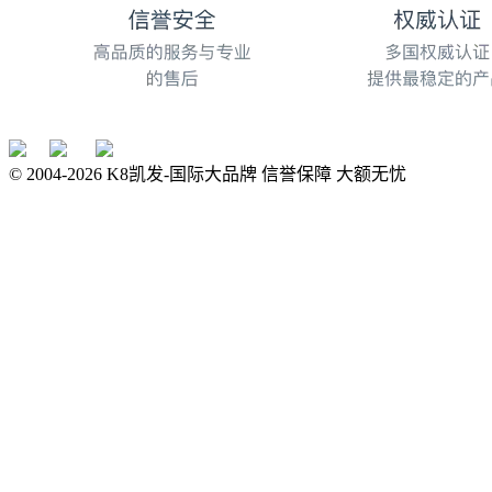
© 2004-
2026
K8凯发-国际大品牌 信誉保障 大额无忧