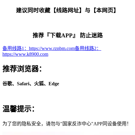
建议同时收藏【线路网址】与【本网页】
推荐『下载APP』 防止迷路
备用线路
1
：
https://www.rznbm.com
备用线路
2
：
https://www.k8900.com
推荐浏览器：
谷歌、Safari、火狐、Edge
温馨提示：
为了您的隐私安全，请勿与"国家反诈中心"APP同设备使用！