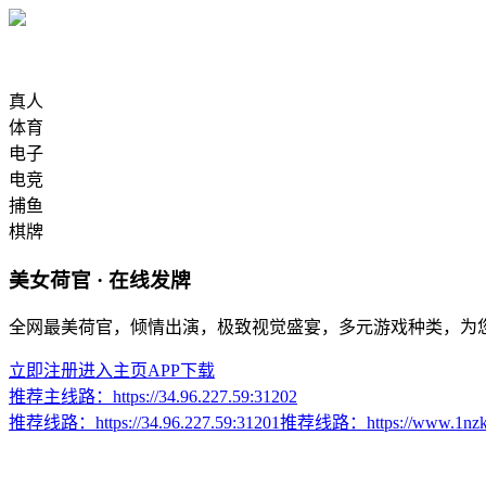
真人
体育
电子
电竞
捕鱼
棋牌
美女荷官 · 在线发牌
全网最美荷官，倾情出演，极致视觉盛宴，多元游戏种类，为
立即注册
进入主页
APP下载
推荐主线路：
https://34.96.227.59:31202
推荐线路：
https://34.96.227.59:31201
推荐线路：
https://www.1nz