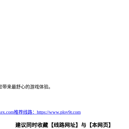
您带来最舒心的游戏体验。
kex.com
推荐线路：
https://www.plov9r.com
建议同时收藏【线路网址】与【本网页】