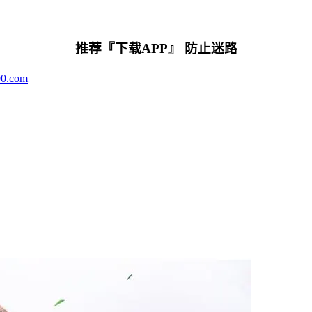
推荐『下载APP』 防止迷路
00.com