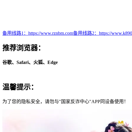
备用线路
1
：
https://www.rznbm.com
备用线路
2
：
https://www.k89
推荐浏览器：
谷歌、Safari、火狐、Edge
温馨提示：
为了您的隐私安全，请勿与"国家反诈中心"APP同设备使用！