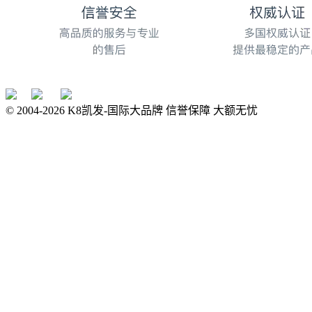
© 2004-
2026
K8凯发-国际大品牌 信誉保障 大额无忧