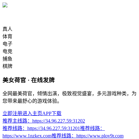
真人
体育
电子
电竞
捕鱼
棋牌
美女荷官 · 在线发牌
全网最美荷官，倾情出演，极致视觉盛宴，多元游戏种类，为
您带来最舒心的游戏体验。
立即注册
进入主页
APP下载
推荐主线路：
https://34.96.227.59:31202
推荐线路：
https://34.96.227.59:31201
推荐线路：
https://www.1nzkex.com
推荐线路：
https://www.plov9r.com