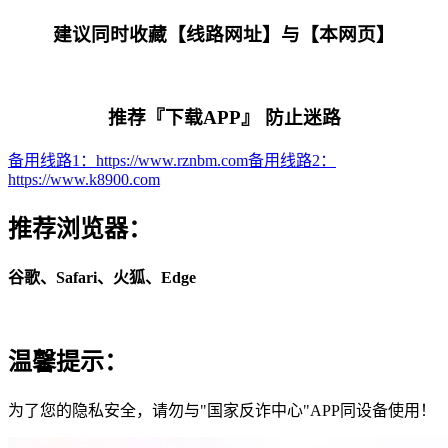
建议同时收藏【线路网址】与【本网页】
推荐『下载APP』 防止迷路
备用线路
1
：
https://www.rznbm.com
备用线路
2
：
https://www.k8900.com
推荐浏览器：
谷歌、Safari、火狐、Edge
温馨提示：
为了您的隐私安全，请勿与"国家反诈中心"APP同设备使用！