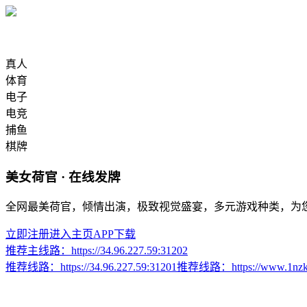
真人
体育
电子
电竞
捕鱼
棋牌
美女荷官 · 在线发牌
全网最美荷官，倾情出演，极致视觉盛宴，多元游戏种类，为
立即注册
进入主页
APP下载
推荐主线路：
https://34.96.227.59:31202
推荐线路：
https://34.96.227.59:31201
推荐线路：
https://www.1nz