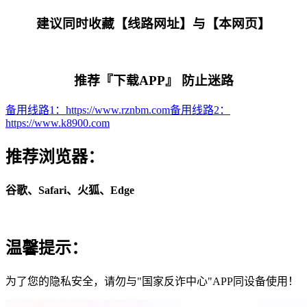
建议同时收藏【线路网址】与【本网页】
推荐『下载APP』 防止迷路
备用线路
1
：
https://www.rznbm.com
备用线路
2
：
https://www.k8900.com
推荐浏览器：
谷歌、Safari、火狐、Edge
温馨提示：
为了您的隐私安全，请勿与"国家反诈中心"APP同设备使用！