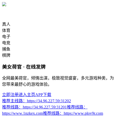
真人
体育
电子
电竞
捕鱼
棋牌
美女荷官 · 在线发牌
全网最美荷官，倾情出演，极致视觉盛宴，多元游戏种类，为
您带来最舒心的游戏体验。
立即注册
进入主页
APP下载
推荐主线路：
https://34.96.227.59:31202
推荐线路：
https://34.96.227.59:31201
推荐线路：
https://www.1nzkex.com
推荐线路：
https://www.plov9r.com