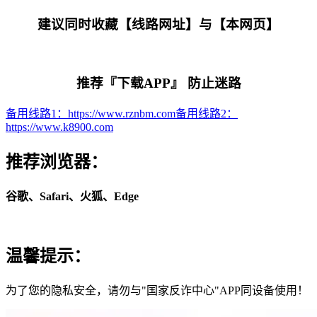
建议同时收藏【线路网址】与【本网页】
推荐『下载APP』 防止迷路
备用线路
1
：
https://www.rznbm.com
备用线路
2
：
https://www.k8900.com
推荐浏览器：
谷歌、Safari、火狐、Edge
温馨提示：
为了您的隐私安全，请勿与"国家反诈中心"APP同设备使用！