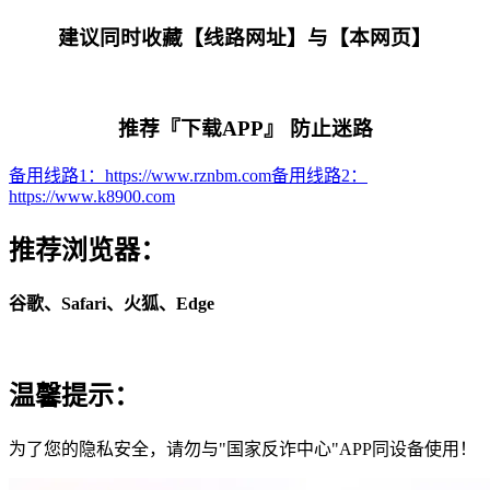
建议同时收藏【线路网址】与【本网页】
推荐『下载APP』 防止迷路
备用线路
1
：
https://www.rznbm.com
备用线路
2
：
https://www.k8900.com
推荐浏览器：
谷歌、Safari、火狐、Edge
温馨提示：
为了您的隐私安全，请勿与"国家反诈中心"APP同设备使用！