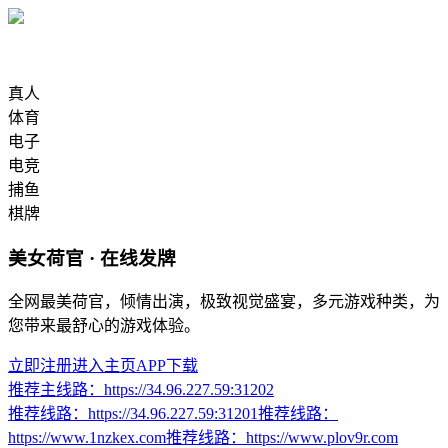
真人
体育
电子
电竞
捕鱼
棋牌
美女荷官 · 在线发牌
全网最美荷官，倾情出演，极致视觉盛宴，多元游戏种类，为
您带来最舒心的游戏体验。
立即注册
进入主页
APP下载
推荐主线路：
https://34.96.227.59:31202
推荐线路：
https://34.96.227.59:31201
推荐线路：
https://www.1nzkex.com
推荐线路：
https://www.plov9r.com