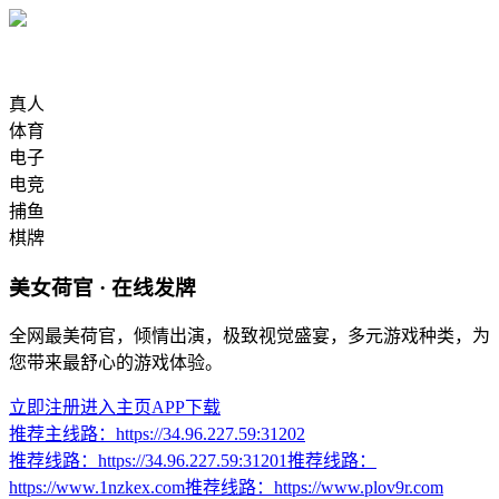
真人
体育
电子
电竞
捕鱼
棋牌
美女荷官 · 在线发牌
全网最美荷官，倾情出演，极致视觉盛宴，多元游戏种类，为
您带来最舒心的游戏体验。
立即注册
进入主页
APP下载
推荐主线路：
https://34.96.227.59:31202
推荐线路：
https://34.96.227.59:31201
推荐线路：
https://www.1nzkex.com
推荐线路：
https://www.plov9r.com