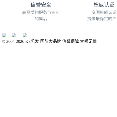
© 2004-
2026
K8凯发-国际大品牌 信誉保障 大额无忧