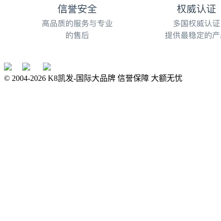
© 2004-
2026
K8凯发-国际大品牌 信誉保障 大额无忧